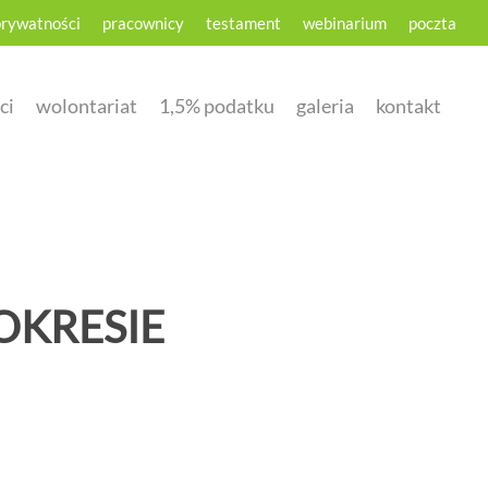
prywatności
pracownicy
testament
webinarium
poczta
ci
wolontariat
1,5% podatku
galeria
kontakt
OKRESIE