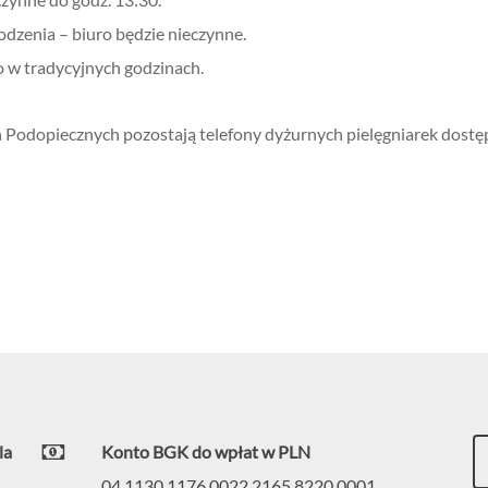
dzenia – biuro będzie nieczynne.
o w tradycyjnych godzinach.
 Podopiecznych pozostają telefony dyżurnych pielęgniarek
dostę
la
Konto BGK do wpłat w PLN
04 1130 1176 0022 2165 8220 0001