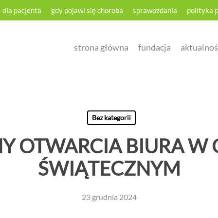
dla pacjenta
gdy pojawi się choroba
sprawozdania
polityka 
strona główna
fundacja
aktualnoś
Bez kategorii
Y OTWARCIA BIURA W 
ŚWIĄTECZNYM
23 grudnia 2024